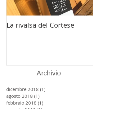
La rivalsa del Cortese
Lucifero
Archivio
dicembre 2018
(1)
1 post
agosto 2018
(1)
1 post
febbraio 2018
(1)
1 post
gennaio 2018
(2)
2 post
marzo 2017
(2)
2 post
febbraio 2016
(1)
1 post
dicembre 2015
(1)
1 post
novembre 2015
(1)
1 post